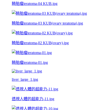
畸胎瘤teratoma-04 KUB.jpg
畸胎瘤teratoma-03 KUB(ovary teratoma).jpg
畸胎瘤teratoma-02 KUB(ovary).jpg
畸胎瘤teratoma-01.jpg
liver_large_1.jpg
透視人體的超能力-11.jpg