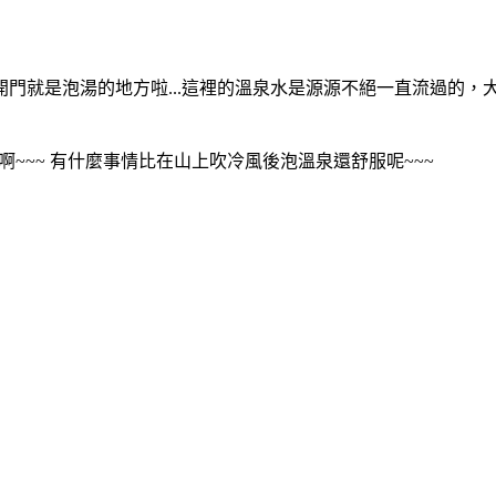
門就是泡湯的地方啦...這裡的溫泉水是源源不絕一直流過的，
~~~ 有什麼事情比在山上吹冷風後泡溫泉還舒服呢~~~