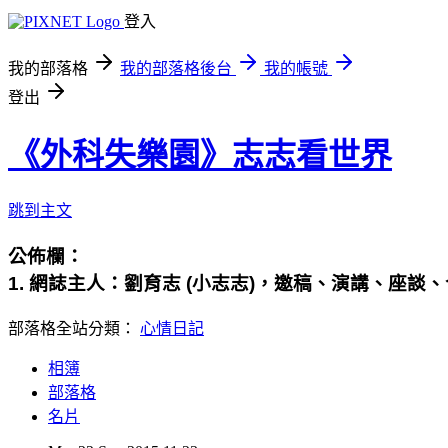
登入
我的部落格
我的部落格後台
我的帳號
登出
《外科失樂園》志志看世界
跳到主文
公佈欄：
1. 網誌主人：
劉育志
(
小志志
)
，邀稿、演講、座談、
部落格全站分類：
心情日記
相簿
部落格
名片