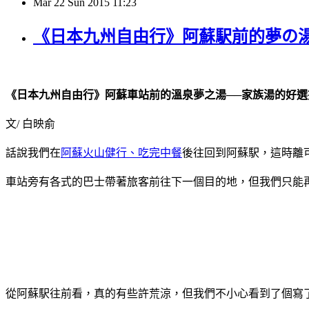
Mar
22
Sun
2015
11:23
《日本九州自由行》阿蘇駅前的夢の湯
《日本九州自由行》阿蘇車站前的溫泉夢之湯──家族湯的好選
文/ 白映俞
話說我們在
阿蘇火山健行、吃完中餐
後往回到阿蘇駅，這時離可愛
車站旁有各式的巴士帶著旅客前往下一個目的地，但我們只能再玩
從阿蘇駅往前看，真的有些許荒涼，但我們不小心看到了個寫