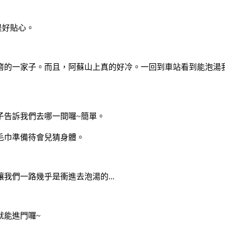
是好貼心。
消磨的一家子。而且，阿蘇山上真的好冷。一回到車站看到能泡湯
子告訴我們去哪一間囉~簡單。
毛巾準備待會兒猜身體。
我們一路幾乎是衝進去泡湯的...
就能進門囉~