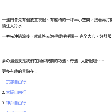
一進門會先有個放置衣服、有座椅的一坪半小空間，接著再打開
續注入冷水...
一旁先沖過澡後，就能進去泡得暖呼呼囉~~ 完全大心，好舒服啊
夢の湯溫泉是我們在阿蘇駅前的巧遇、奇遇...太舒服啦~~~
更多有趣的景點在：
1.
京都自由行
2.
大阪自由行
3.
神戶自由行