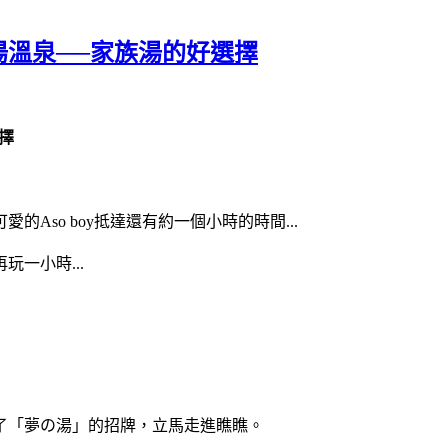
溫泉──家族湯的好選擇
擇
的Aso boy抵達還有約一個小時的時間...
一小時...
了「夢の湯」的招牌，立馬走進瞧瞧。