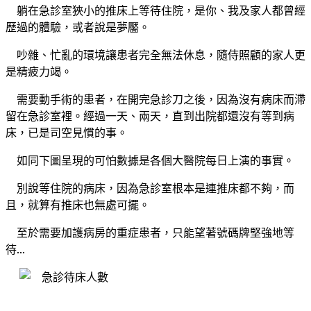
躺在急診室狹小的推床上等待住院，是你、我及家人都曾經
歷過的體驗，或者說是夢靨。
吵雜、忙亂的環境讓患者完全無法休息，隨侍照顧的家人更
是精疲力竭。
需要動手術的患者，在開完急診刀之後，因為沒有病床而滯
留在急診室裡。經過一天、兩天，直到出院都還沒有等到病
床，已是司空見慣的事。
如同下圖呈現的可怕數據是各個大醫院每日上演的事實。
別說等住院的病床，因為急診室根本是連推床都不夠，而
且，就算有推床也無處可擺。
至於需要加護病房的重症患者，只能望著號碼牌堅強地等
待...