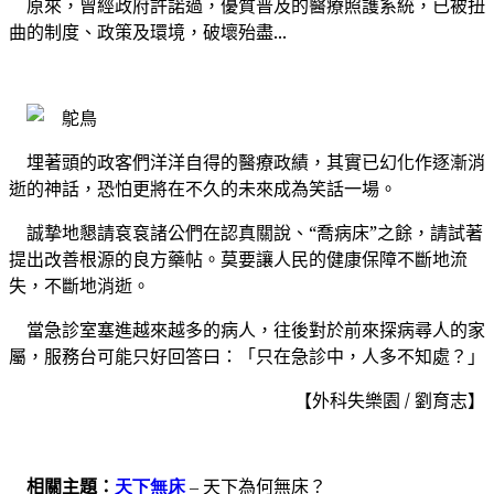
原來，曾經政府許諾過，優質普及的醫療照護系統，已被扭
曲的制度、政策及環境，破壞殆盡...
埋著頭的政客們洋洋自得的醫療政績，其實已幻化作逐漸消
逝的神話，恐怕更將在不久的未來成為笑話一場。
誠摯地懇請袞袞諸公們在認真關說、“喬病床”之餘，請試著
提出改善根源的良方藥帖。莫要讓人民的健康保障不斷地流
失，不斷地消逝。
當急診室塞進越來越多的病人，往後對於前來探病尋人的家
屬，服務台可能只好回答曰：「只在急診中，人多不知處？」
【外科失樂園 / 劉育志】
相關主題：
天下無床
天下為何無床？
–