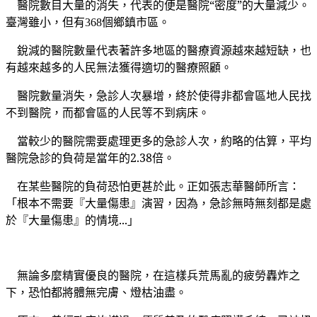
醫院數目大量的消失，代表的便是醫院“密度”的大量減少。
臺灣雖小，但有
個鄉鎮市區。
368
銳減的醫院數量代表著許多地區的醫療資源越來越短缺，也
有越來越多的人民無法獲得適切的醫療照顧。
醫院數量消失，急診人次暴增，終於使得非都會區地人民找
不到醫院，而都會區的人民等不到病床。
當較少的醫院需要處理更多的急診人次，約略的估算，平均
醫院急診的負荷是當年的2.38倍。
在某些醫院
的負荷恐怕更甚於此。
正如張志華醫師所言：
「根本不需要『大量傷患』演習，因為，急診無時無刻都是處
於『大量傷​患』的情境...」
無論多麼精實優良的醫院，在這樣兵荒馬亂的疲勞轟炸之
下，恐怕都將體無完膚、燈枯油盡。